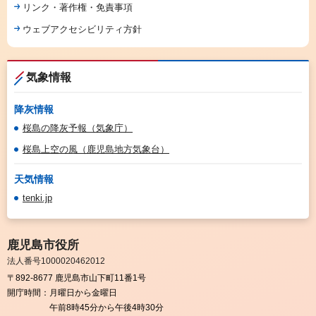
リンク・著作権・免責事項
ウェブアクセシビリティ方針
気象情報
降灰情報
桜島の降灰予報（気象庁）
桜島上空の風（鹿児島地方気象台）
天気情報
tenki.jp
鹿児島市役所
法人番号1000020462012
〒892-8677 鹿児島市山下町11番1号
開庁時間：
月曜日から金曜日
午前8時45分から午後4時30分