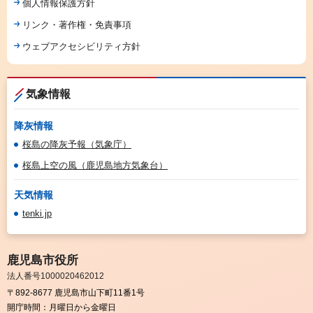
個人情報保護方針
リンク・著作権・免責事項
ウェブアクセシビリティ方針
気象情報
降灰情報
桜島の降灰予報（気象庁）
桜島上空の風（鹿児島地方気象台）
天気情報
tenki.jp
鹿児島市役所
法人番号1000020462012
〒892-8677 鹿児島市山下町11番1号
開庁時間：
月曜日から金曜日