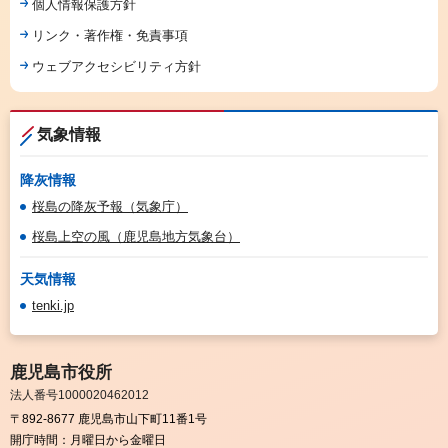
個人情報保護方針
リンク・著作権・免責事項
ウェブアクセシビリティ方針
気象情報
降灰情報
桜島の降灰予報（気象庁）
桜島上空の風（鹿児島地方気象台）
天気情報
tenki.jp
鹿児島市役所
法人番号1000020462012
〒892-8677 鹿児島市山下町11番1号
開庁時間：
月曜日から金曜日