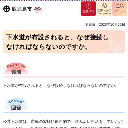
マグ
鹿児島
音声・文字
緊急情報
メニュー
マシ
Language
ティ
市
更新日：2023年10月26日
鹿児
島市
下水道が布設されると、なぜ接続し
なければならないのですか。
質問
下水道が布設されると、なぜ接続しなければならないのですか。
回答
公共下水道は、市民の皆様に衛生的で、住みよい生活をしていただ