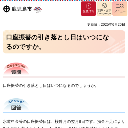
マグ
鹿児島
音声・文字
緊急情報
メニュー
マシ
Language
ティ
市
更新日：2025年6月20日
鹿児
島市
口座振替の引き落とし日はいつにな
るのですか。
質問
口座振替の引き落とし日はいつになるのでしょうか。
回答
水道料金等の口座振替日は、検針月の翌月8日です。預金不足により