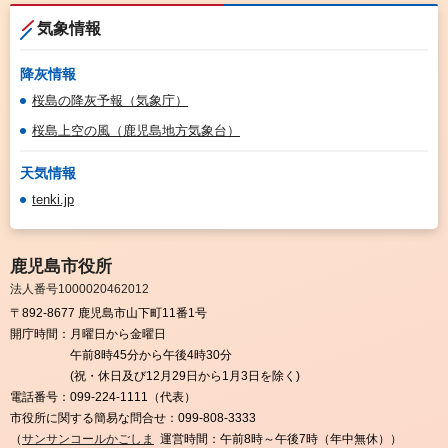
気象情報
降灰情報
桜島の降灰予報（気象庁）
桜島上空の風（鹿児島地方気象台）
天気情報
tenki.jp
鹿児島市役所
法人番号1000020462012
〒892-8677 鹿児島市山下町11番1号
開庁時間：
月曜日から金曜日
午前8時45分から午後4時30分
(祝・休日及び12月29日から1月3日を除く)
電話番号：
099-224-1111（代表）
市役所に関する簡易な問合せ：
099-808-3333
（
サンサンコールかごしま
運営時間：午前8時～午後7時（年中無休））