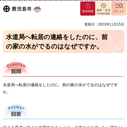
マグ
鹿児島
音声・文字
緊急情報
メニュー
マシ
Language
ティ
市
更新日：2023年11月15日
鹿児
島市
水道局へ転居の連絡をしたのに、前
の家の水がでるのはなぜですか。
質問
水道局へ転居の連絡をしたのに、前の家の水がでるのはなぜです
か。
回答