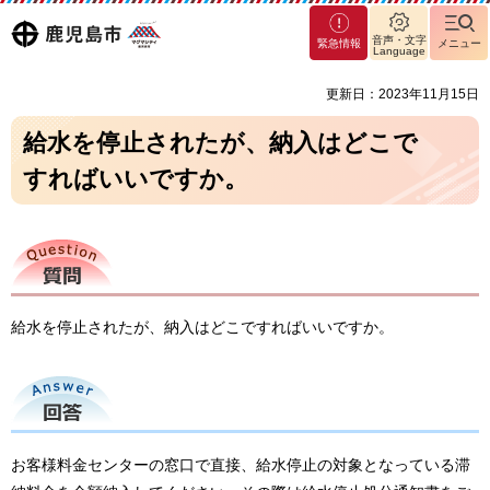
マグ
鹿児島
音声・文字
緊急情報
メニュー
マシ
Language
ティ
市
更新日：2023年11月15日
鹿児
島市
給水を停止されたが、納入はどこで
すればいいですか。
質問
給水を停止されたが、納入はどこですればいいですか。
回答
お客様料金センターの窓口で直接、給水停止の対象となっている滞