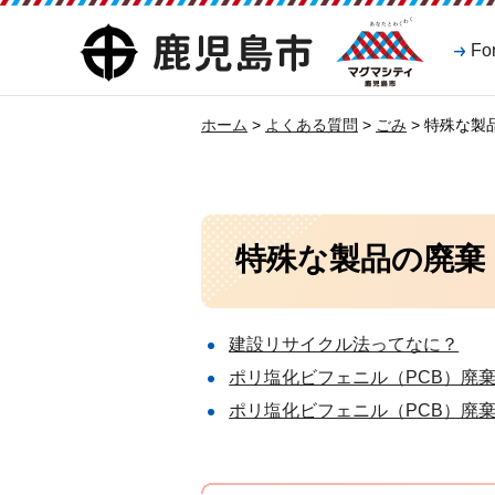
マグマシティ
鹿児島市
Fo
鹿児島市
ホーム
>
よくある質問
>
ごみ
> 特殊な製
特殊な製品の廃棄
建設リサイクル法ってなに？
ポリ塩化ビフェニル（PCB）廃
ポリ塩化ビフェニル（PCB）廃