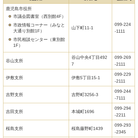
鹿児島市役所
市議会図書室（西別館4F）
099-224
市政情報コーナー（みなと
山下町11-1
大通り別館1F）
-1111
市民相談センター（東別館
1F）
谷山中央4丁目492
099-269
谷山支所
7
-2111
099-229
伊敷支所
伊敷5丁目15-1
-2111
099-244
吉野支所
吉野町3256-3
-7111
099-294
吉田支所
本城町1696
-2211
099-293
桜島支所
桜島藤野町1439
-2345