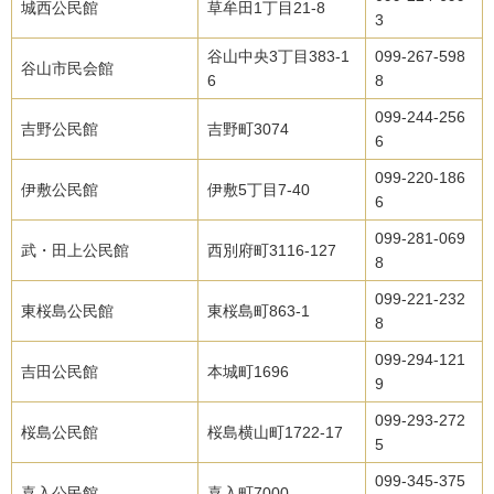
城西公民館
草牟田1丁目21-8
3
谷山中央3丁目383-1
099-267-598
谷山市民会館
6
8
099-244-256
吉野公民館
吉野町3074
6
099-220-186
伊敷公民館
伊敷5丁目7-40
6
099-281-069
武・田上公民館
西別府町3116-127
8
099-221-232
東桜島公民館
東桜島町863-1
8
099-294-121
吉田公民館
本城町1696
9
099-293-272
桜島公民館
桜島横山町1722-17
5
099-345-375
喜入公民館
喜入町7000