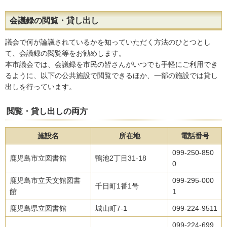
会議録の閲覧・貸し出し
議会で何が論議されているかを知っていただく方法のひとつとし
て、会議録の閲覧等をお勧めします。
本市議会では、会議録を市民の皆さんがいつでも手軽にご利用でき
るように、以下の公共施設で閲覧できるほか、一部の施設では貸し
出しを行っています。
閲覧・貸し出しの両方
施設名
所在地
電話番号
099-250-850
鹿児島市立図書館
鴨池2丁目31-18
0
鹿児島市立天文館図書
099-295-000
千日町1番1号
館
1
鹿児島県立図書館
城山町7-1
099-224-9511
099-224-699