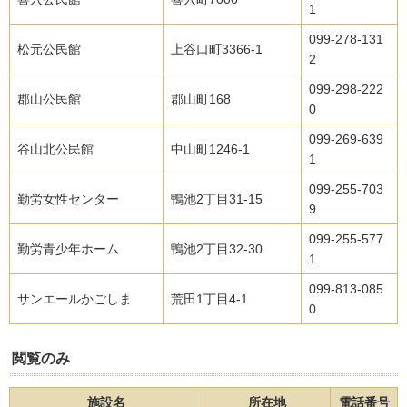
1
099-278-131
松元公民館
上谷口町3366-1
2
099-298-222
郡山公民館
郡山町168
0
099-269-639
谷山北公民館
中山町1246-1
1
099-255-703
勤労女性センター
鴨池2丁目31-15
9
099-255-577
勤労青少年ホーム
鴨池2丁目32-30
1
099-813-085
サンエールかごしま
荒田1丁目4-1
0
閲覧のみ
施設名
所在地
電話番号