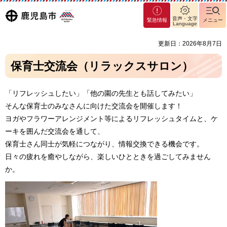
マグ
鹿児島
音声・文字
緊急情報
メニュー
マシ
Language
ティ
市
更新日：2026年8月7日
鹿児
島市
保育士交流会（リラックスサロン）
「リフレッシュしたい」「他の園の先生とも話してみたい」
そんな保育士のみなさんに向けた交流会を開催します！
ヨガやフラワーアレンジメント等によるリフレッシュタイムと、ケ
ーキを囲んだ交流会を通して、
保育士さん同士が気軽につながり、情報交換できる機会です。
日々の疲れを癒やしながら、楽しいひとときを過ごしてみません
か。