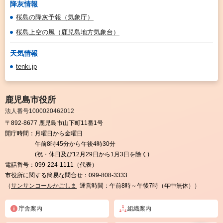
降灰情報
桜島の降灰予報（気象庁）
桜島上空の風（鹿児島地方気象台）
天気情報
tenki.jp
鹿児島市役所
法人番号1000020462012
〒892-8677 鹿児島市山下町11番1号
開庁時間：
月曜日から金曜日
午前8時45分から午後4時30分
(祝・休日及び12月29日から1月3日を除く)
電話番号：
099-224-1111（代表）
市役所に関する簡易な問合せ：
099-808-3333
（
サンサンコールかごしま
運営時間：午前8時～午後7時（年中無休））
庁舎案内
組織案内