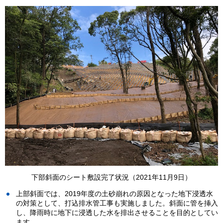
下部斜面のシート敷設完了状況（2021年11月9日）
上部斜面では、2019年度の土砂崩れの原因となった地下浸透水
の対策として、打込排水管工事も実施しました。斜面に管を挿入
し、降雨時に地下に浸透した水を排出させることを目的としてい
ます。