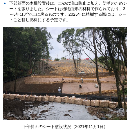
下部斜面の木柵設置後は、土砂の流出防止に加え、防草のためシ
ートを張りました。シートは植物由来の材料で作られており、3
～5年ほどで土に戻るものです。2025年に植樹する際には、シー
トごと耕し肥料にする予定です。
下部斜面のシート敷設状況（2021年11月1日）