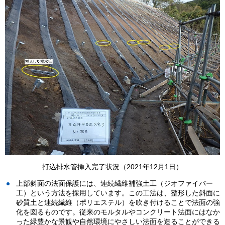
打込排水管挿入完了状況（2021年12月1日）
上部斜面の法面保護には、連続繊維補強土工（ジオファイバー
工）という方法を採用しています。この工法は、整形した斜面に
砂質土と連続繊維（ポリエステル）を吹き付けることで法面の強
化を図るものです。従来のモルタルやコンクリート法面にはなか
った緑豊かな景観や自然環境にやさしい法面を造ることができる