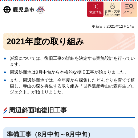
マグ
鹿児島
音声・文字
緊急情報
メニュー
マシ
Language
ティ
市
更新日：2021年12月17日
鹿児
島市
2021年度の取り組み
炭窯については、復旧工事の詳細を決定する実施設計を行ってい
ます。
周辺斜面地は9月中旬から本格的な復旧工事が始まりました。
また、周辺斜面地では、今年度から採集したどんぐりを育てて植
樹し、寺山の森を再生する取り組み「
世界遺産寺山の森再生プロ
ジェクト
」が始まりました。
周辺斜面地復旧工事
準備工事（8月中旬～9月中旬）