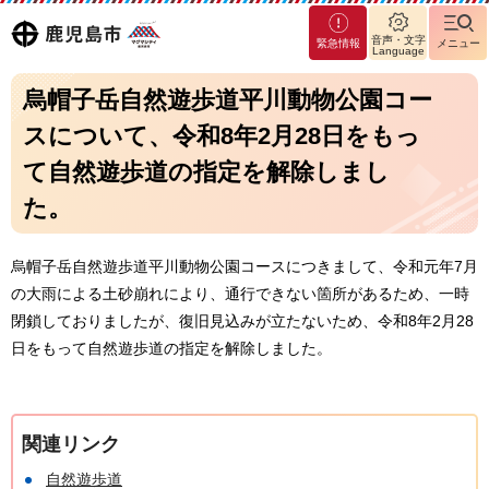
マグ
鹿児島
音声・文字
緊急情報
メニュー
マシ
Language
ティ
市
烏帽子岳自然遊歩道平川動物公園コー
鹿児
島市
スについて、令和8年2月28日をもっ
て自然遊歩道の指定を解除しまし
た。
烏帽子岳自然遊歩道平川動物公園コースにつきまして、令和元年7月
の大雨による土砂崩れにより、通行できない箇所があるため、一時
閉鎖しておりましたが、復旧見込みが立たないため、令和8年2月28
日をもって自然遊歩道の指定を解除しました。
関連リンク
自然遊歩道