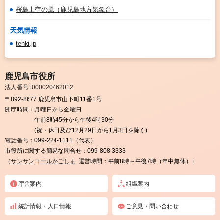
桜島上空の風（鹿児島地方気象台）
天気情報
tenki.jp
鹿児島市役所
法人番号1000020462012
〒892-8677 鹿児島市山下町11番1号
開庁時間：
月曜日から金曜日
午前8時45分から午後4時30分
(祝・休日及び12月29日から1月3日を除く)
電話番号：
099-224-1111（代表）
市役所に関する簡易な問合せ：
099-808-3333
（
サンサンコールかごしま
運営時間：午前8時～午後7時（年中無休））
庁舎案内
組織案内
統計情報・人口情報
ご意見・問い合わせ