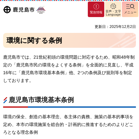
マグ
鹿児島
音声・文字
緊急情報
メニュー
マシ
Language
ティ
市
更新日：2025年12月2日
鹿児
島市
環境に関する条例
鹿児島市では、21世紀初頭の環境問題に対応するため、昭和48年制
定の「鹿児島市民の環境をよくする条例」を全面的に見直し、平成
16年に「鹿児島市環境基本条例」他、2つの条例及び規則等を制定
しております。
鹿児島市環境基本条例
環境の保全、創造の基本理念、各主体の責務、施策の基本的事項を
定め、本市の環境施策を総合的・計画的に推進するためのよりどこ
ろとなる理念条例