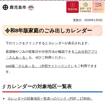
マグ
鹿児島
音声・文字
緊急情報
メニュー
マシ
Language
ティ
市
更新日：2026年1月9日
鹿児
島市
令和8年版家庭のごみ出しカレンダー
下のリンクをクリックするとカレンダーが表示されます。
資源物やごみの収集日や分別方法が確認できる
ごみ分別アプリ
「さんあ～る」
も、ぜひご利用ください。
web版「さんあ～る」（外部サイトへリンク）
もご利用できま
す。
カレンダーの対象地区一覧表
カレンダーの対象地区一覧表へのリンク（PDF：178KB）