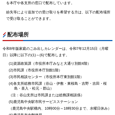
を本庁や各支所の窓口で配布しています。
紛失等により追加での受け取りを希望する方は、以下の配布場所
で受け取ることができます。
配布場所
令和8年版家庭のごみ出しカレンダーは、令和7年12月15日（月曜
日）以降に以下の(1)～(6)で配布します。
(1)資源政策課（市役所本庁みなと大通り別館4階）
(2)市民課（市役所本庁別館1階）
(3)市民相談センター（市役所本庁東別館1階）
(4)各支所総務市民課（谷山・伊敷・東桜島・吉野・吉田・桜
島・喜入・松元・郡山）
（注：谷山支所は市民課または総務課相談係）
(5)鹿児島中央駅市民サービスステーション
（鹿児島中央駅構内、10時00分～18時30分まで、水曜日休み）