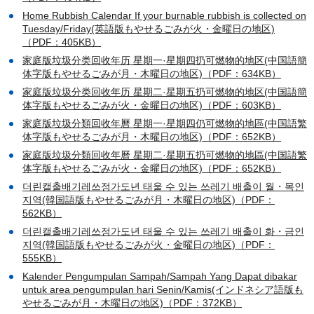
Home Rubbish Calendar If your burnable rubbish is collected on
Tuesday/Friday(英語版もやせるごみが火・金曜日の地区)
（PDF：405KB）
家庭版垃圾分类回收年历 星期一·星期四扔可燃物的地区(中国語簡
体字版もやせるごみが月・木曜日の地区)（PDF：634KB）
家庭版垃圾分类回收年历 星期二·星期五扔可燃物的地区(中国語簡
体字版もやせるごみが火・金曜日の地区)（PDF：603KB）
家庭版垃圾分類回收年曆 星期一·星期四仍可燃物的地區(中国語繁
体字版もやせるごみが月・木曜日の地区)（PDF：652KB）
家庭版垃圾分類回收年曆 星期二·星期五扔可燃物的地區(中国語繁
体字版もやせるごみが火・金曜日の地区)（PDF：652KB）
더린캘출배기레쓰정가도년 태울 수 있는 쓰레기 배출이 월・목인
지역(韓国語版もやせるごみが月・木曜日の地区)（PDF：
562KB）
더린캘출배기레쓰정가도년 태울 수 있는 쓰레기 배출이 화・금인
지역(韓国語版もやせるごみが火・金曜日の地区)（PDF：
555KB）
Kalender Pengumpulan Sampah/Sampah Yang Dapat dibakar
untuk area pengumpulan hari Senin/Kamis(インドネシア語版も
やせるごみが月・木曜日の地区)（PDF：372KB）