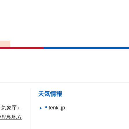
た
テ
の
天気情報
（気象庁）
tenki.jp
鹿児島地方