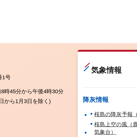
民間手法を活用し
桜島自然体験アク
ィビティ施設整備
検討
気象情報
番1号
8時45分から午後4時30分
降灰情報
9日から1月3日を除く)
桜島の降灰予報
）
桜島上空の風（
気象台）