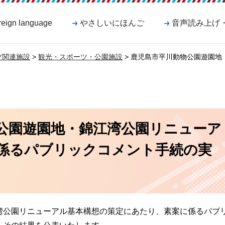
reign language
やさしいにほんご
音声読み上げ
ツ関連施設
>
観光・スポーツ・公園施設
> 鹿児島市平川動物公園遊園
公園遊園地・錦江湾公園リニューア
係るパブリックコメント手続の実
湾公園リニューアル基本構想の策定にあたり、素案に係るパブ