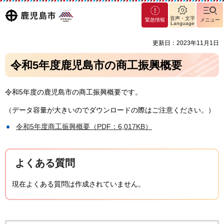
マグ
鹿児島
音声・文字
緊急情報
メニュー
マシ
Language
ティ
市
更新日：2023年11月1日
鹿児
島市
令和5年度鹿児島市の商工振興概要
令和5年度の鹿児島市の商工振興概要です。
（データ容量が大きいのでダウンロードの際はご注意ください。）
令和5年度商工振興概要（PDF：6,017KB）
よくある質問
現在よくある質問は作成されていません。