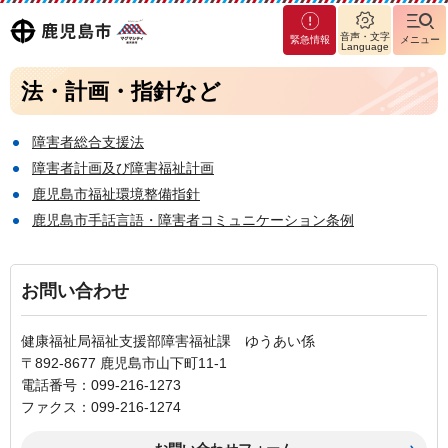
マグ
鹿児島
音声・文字
緊急情報
メニュー
マシ
Language
ティ
市
法・計画・指針など
鹿児
島市
障害者総合支援法
障害者計画及び障害福祉計画
鹿児島市福祉環境整備指針
鹿児島市手話言語・障害者コミュニケーション条例
お問い合わせ
健康福祉局福祉支援部障害福祉課 ゆうあい係
〒892-8677 鹿児島市山下町11-1
電話番号：099-216-1273
ファクス：099-216-1274