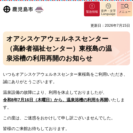
マグ
鹿児島
音声・文字
緊急情報
メニュー
マシ
Language
ティ
市
更新日：2026年7月15日
鹿児
島市
オアシスケアウェルネスセンター
（高齢者福祉センター）東桜島の温
泉浴槽の利用再開のお知らせ
いつもオアシスケアウェルネスセンター東桜島をご利用いただき、
誠にありがとうございます。
温泉設備の故障により、利用を休止しておりましたが、
令和8年7月16日（木曜日）から、温泉浴槽の利用を再開
いたしま
す。
この度は、ご迷惑をおかけして申し訳ございませんでした。
皆様のご来館お待ちしております。