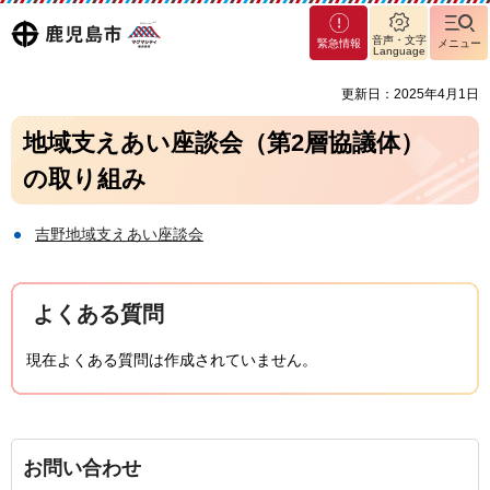
マグ
鹿児島
音声・文字
緊急情報
メニュー
マシ
Language
ティ
市
更新日：2025年4月1日
鹿児
島市
地域支えあい座談会（第2層協議体）
の取り組み
吉野地域支えあい座談会
よくある質問
現在よくある質問は作成されていません。
お問い合わせ