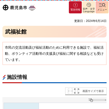
マグ
鹿児島
音声・文字
緊急情報
メニュー
マシ
Language
ティ
市
更新日：2024年6月14日
鹿児
島市
武福祉館
市民の交流活動及び福祉活動のために利用できる施設で、福祉活
動、ボランティア活動等の支援及び福祉に関する相談なども受け
ています。
施設情報
画面サイズで表示