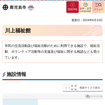
マグ
鹿児島
音声・文字
緊急情報
メニュー
マシ
Language
ティ
市
更新日：2024年6月14日
鹿児
島市
川上福祉館
市民の交流活動及び福祉活動のために利用できる施設で、福祉活
動、ボランティア活動等の支援及び福祉に関する相談なども受け
ています。
施設情報
画面サイズで表示