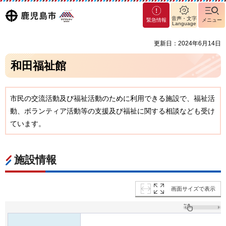
マグ
鹿児島
音声・文字
緊急情報
メニュー
マシ
Language
ティ
市
更新日：2024年6月14日
鹿児
島市
和田福祉館
市民の交流活動及び福祉活動のために利用できる施設で、福祉活
動、ボランティア活動等の支援及び福祉に関する相談なども受け
ています。
施設情報
画面サイズで表示