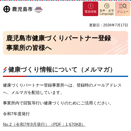
マグ
鹿児島
音声・文字
緊急情報
メニュー
マシ
Language
ティ
市
更新日：2026年7月17日
鹿児
島市
鹿児島市健康づくりパートナー登録
事業所の皆様へ
健康づくり情報について（メルマガ）
健康づくりパートナー登録事業所へは、登録時のメールアドレス
へ、メルマガを配信しています。
事業所内で回覧等行い健康づくりのためにご活用ください。
令和7年度発行
No.2（令和7年9月発行）（PDF：1,670KB）