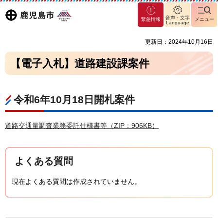
マグ
鹿児島
音声・文字
緊急情報
メニュー
マシ
Language
ティ
市
更新日：2024年10月16日
鹿児
島市
【電子入札】道路建設課案件
令和6年10月18日開札案件
道路交通量調査業務委託仕様書等（ZIP：906KB）
よくある質問
現在よくある質問は作成されていません。