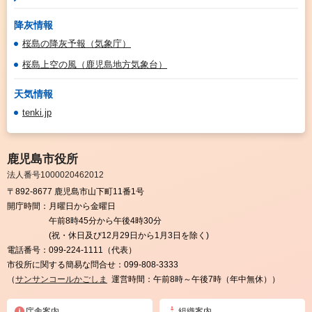
降灰情報
桜島の降灰予報（気象庁）
桜島上空の風（鹿児島地方気象台）
天気情報
tenki.jp
鹿児島市役所
法人番号1000020462012
〒892-8677 鹿児島市山下町11番1号
開庁時間：
月曜日から金曜日
午前8時45分から午後4時30分
(祝・休日及び12月29日から1月3日を除く)
電話番号：
099-224-1111（代表）
市役所に関する簡易な問合せ：
099-808-3333
（
サンサンコールかごしま
運営時間：午前8時～午後7時（年中無休））
庁舎案内
組織案内