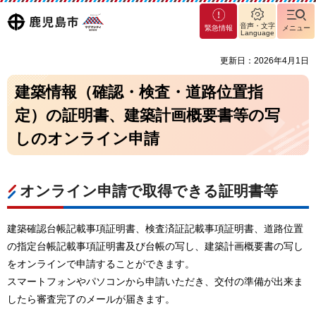
マグ
鹿児島
音声・文字
緊急情報
メニュー
マシ
Language
ティ
市
更新日：2026年4月1日
鹿児
島市
建築情報（確認・検査・道路位置指
定）の証明書、建築計画概要書等の写
しのオンライン申請
オンライン申請で取得できる証明書等
建築確認台帳記載事項証明書、検査済証記載事項証明書、道路位置
の指定台帳記載事項証明書及び台帳の写し、建築計画概要書の写し
をオンラインで申請することができます。
スマートフォンやパソコンから申請いただき、交付の準備が出来ま
したら審査完了のメールが届きます。