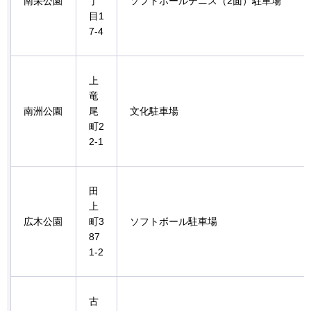
南栄公園
丁
ソフトボールテニス（2面）駐車場
目1
7-4
上
竜
南洲公園
尾
文化駐車場
町2
2-1
田
上
広木公園
町3
ソフトボール駐車場
87
1-2
古