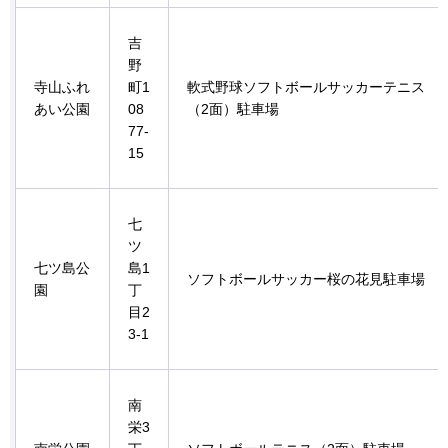
吉
野
寺山ふれ
町1
軟式野球ソフトボールサッカーテニス
あい公園
08
（2面）駐車場
77-
15
七
ツ
七ツ島公
島1
ソフトボールサッカー桜の花見駐車場
園
丁
目2
3-1
南
栄3