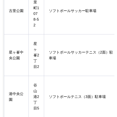
里
町1
古里公園
ソフトボールサッカー駐車場
07
8-5
2
星
ヶ
星ヶ峯中
ソフトボールサッカーテニス（2面）駐
峯2
央公園
車場
丁
目2
谷
山
港中央公
港2
ソフトボールテニス（3面）駐車場
園
丁
目5