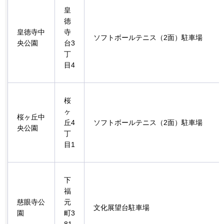
皇
徳
皇徳寺中
寺
ソフトボールテニス（2面）駐車場
央公園
台3
丁
目4
桜
ヶ
桜ヶ丘中
丘4
ソフトボールテニス（2面）駐車場
央公園
丁
目1
下
福
慈眼寺公
元
文化展望台駐車場
園
町3
81