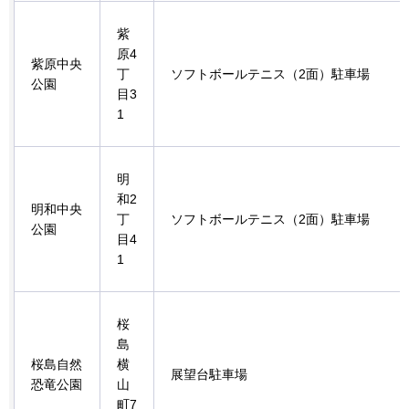
紫
原4
紫原中央
丁
ソフトボールテニス（2面）駐車場
公園
目3
1
明
和2
明和中央
丁
ソフトボールテニス（2面）駐車場
公園
目4
1
桜
島
桜島自然
横
展望台駐車場
恐竜公園
山
町7