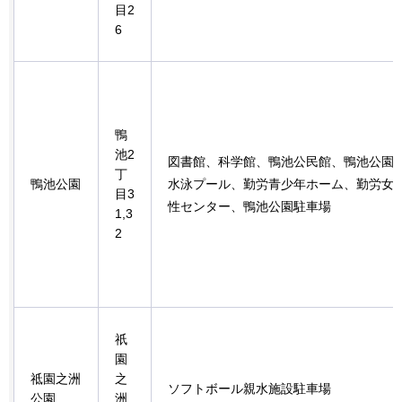
目2
6
鴨
池2
図書館、科学館、鴨池公民館、鴨池公園
丁
鴨池公園
水泳プール、勤労青少年ホーム、勤労女
目3
性センター、鴨池公園駐車場
1,3
2
祇
園
祗園之洲
之
ソフトボール親水施設駐車場
公園
洲