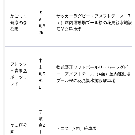
犬
かごしま
サッカーラグビー・アメフトテニス（7
迫
健康の森
面）屋内運動場プール桜の花見親水施設
町8
公園
展望台駐車場
25
中
フレッシ
山
軟式野球ソフトボールサッカーラグビ
ュ青果
ス
町5
ー・アメフトテニス（4面）屋内運動場
ポーツラ
91-
プール桜の花見親水施設駐車場
ンド
1
伊
敷
かに座公
台2
テニス（2面）駐車場
園
丁