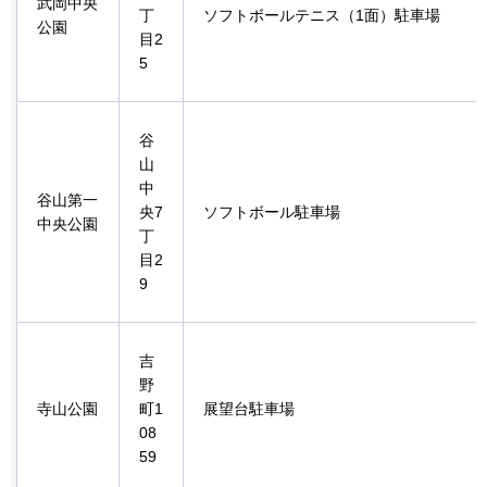
武岡中央
丁
ソフトボールテニス（1面）駐車場
公園
目2
5
谷
山
中
谷山第一
央7
ソフトボール駐車場
中央公園
丁
目2
9
吉
野
寺山公園
町1
展望台駐車場
08
59