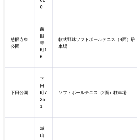
0
慈
眼
慈眼寺東
軟式野球ソフトボールテニス（4面）駐
寺
公園
車場
町1
6
下
田
下田公園
町7
ソフトボールテニス（2面）駐車場
25-
1
城
山