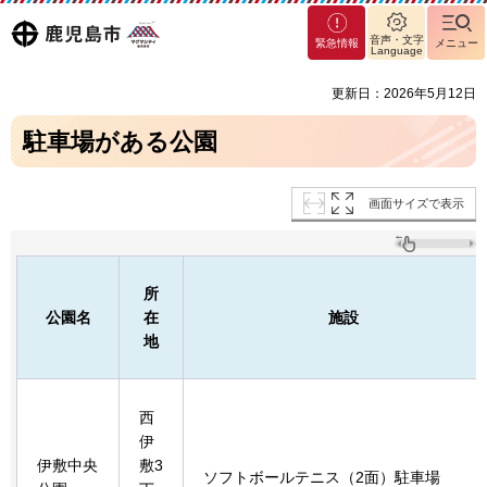
マグ
鹿児島
音声・文字
緊急情報
メニュー
マシ
Language
ティ
市
更新日：2026年5月12日
鹿児
島市
駐車場がある公園
画面サイズで表示
所
公園名
在
施設
地
西
伊
伊敷中央
敷3
ソフトボールテニス（2面）駐車場