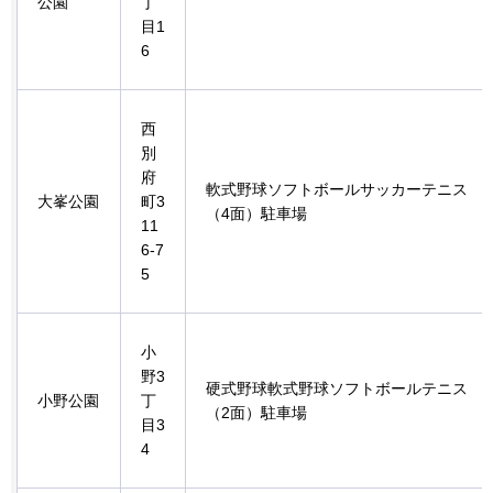
公園
丁
目1
6
西
別
府
軟式野球ソフトボールサッカーテニス
大峯公園
町3
（4面）駐車場
11
6-7
5
小
野3
硬式野球軟式野球ソフトボールテニス
小野公園
丁
（2面）駐車場
目3
4