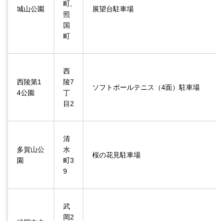
町,
城山公園
展望台駐車場
照
国
町
西
西陵第1
陵7
ソフトボールテニス（4面）駐車場
4公園
丁
目2
清
多賀山公
水
桜の花見駐車場
園
町3
9
武
岡2