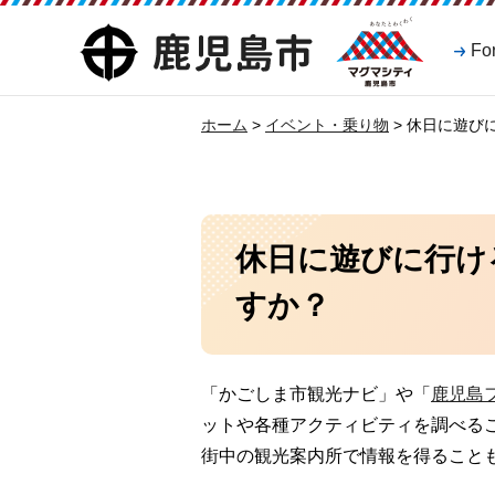
マグマシティ
鹿児島市
Fo
鹿児島市
ホーム
>
イベント・乗り物
> 休日に遊び
休日に遊びに行け
すか？
「かごしま市観光ナビ」や「
鹿児島
ットや各種アクティビティを調べる
街中の観光案内所で情報を得ること