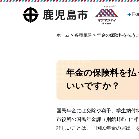
マグマシティ
鹿児島市
Fo
鹿児島市
ホーム
>
各種相談
> 年金の保険料を払う
年金の保険料を払
いいですか？
国民年金には免除や猶予、学生納付
市役所の国民年金課（別館1階）に
詳しいことは、「
国民年金の届出
」