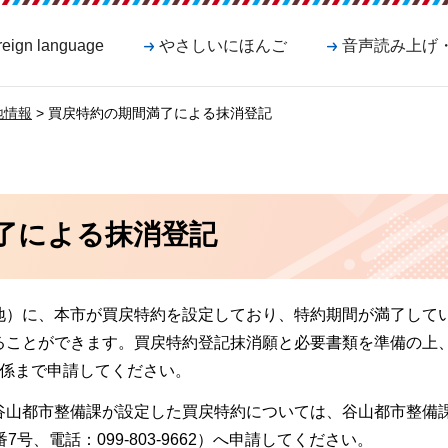
reign language
やさしいにほんご
音声読み上げ
地情報
> 買戻特約の期間満了による抹消登記
了による抹消登記
地）に、本市が買戻特約を設定しており、特約期間が満了して
ることができます。買戻特約登記抹消願と必要書類を準備の上
進係まで申請してください。
谷山都市整備課が設定した買戻特約については、谷山都市整備
号、電話：099-803-9662）へ申請してください。