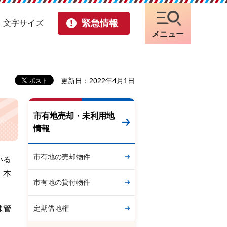
緊急情報
・文字サイズ
メニュー
更新日：2022年4月1日
市有地売却・未利用地
情報
市有地の売却物件
いる
、本
市有地の貸付物件
定期借地権
課管