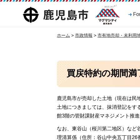
マグマシティ
鹿児島市
Fo
鹿児島市
ホーム
>
市政情報
>
市有地売却・未利用
買戻特約の期間満
鹿児島市が売却した土地（現在は民
土地につきましては、抹消登記をす
館3階の管財課財産マネジメント推
なお、東谷山（桜川第二地区）など
理清算係（住所：谷山中央五丁目26番7