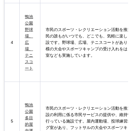
鴨池
公園
野球
市民のスポーツ・レクリエーション活動を推
場、
民の誰もがいつでも、どこでも、気軽に楽し
4
広
設です。野球場、広場、テニスコートがあり
場、
模の大会やスポーツキャンプの受け入れをは
テニ
室なども実施しています。
スコ
ート
鴨池
市民のスポーツ・レクリエーション活動を推
公園
設の利用に係る市民サービスの提供や、維持
多目
5
行っている施設です。屋内運動場、投球練習
的屋
グ室があり、フットサルの大会やスポーツキ
内運