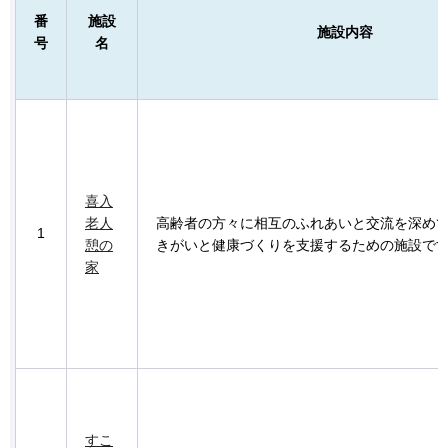
番
施設
施設内容
号
名
喜入
老人
高齢者の方々に相互のふれあいと交流を深め
1
憩の
きがいと健康づくりを支援するための施設で
家
すこ