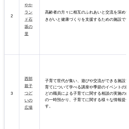
やか
ラン
高齢者の方々に相互のふれあいと交流を深め
2
ド石
きがいと健康づくりを支援するための施設で
坂の
里
西部
子育て世代が集い、遊びや交流ができる施設
親子
育てについて学べる講座や季節のイベントの
つど
3
どの職員による子育てに関する相談の実施の
の一時預かり、子育てに関する様々な情報提
いの
す。
広場