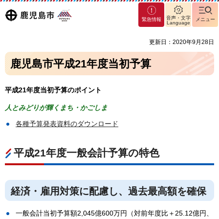
マグ
鹿児島
音声・文字
緊急情報
メニュー
マシ
Language
ティ
市
更新日：2020年9月28日
鹿児
島市
鹿児島市平成21年度当初予算
平成21年度当初予算のポイント
人とみどりが輝くまち・かごしま
各種予算発表資料のダウンロード
平成21年度一般会計予算の特色
経済・雇用対策に配慮し、過去最高額を確保
一般会計当初予算額2,045億600万円（対前年度比＋25.12億円、