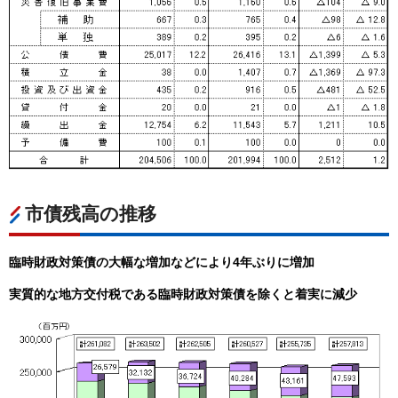
市債残高の推移
臨時財政対策債の大幅な増加などにより4年ぶりに増加
実質的な地方交付税である臨時財政対策債を除くと着実に減少