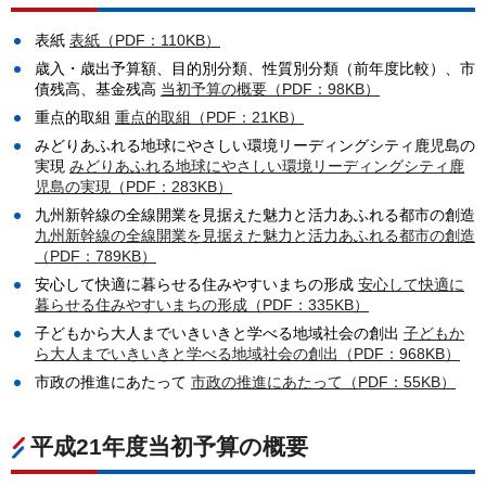
表紙
表紙（PDF：110KB）
歳入・歳出予算額、目的別分類、性質別分類（前年度比較）、市
債残高、基金残高
当初予算の概要（PDF：98KB）
重点的取組
重点的取組（PDF：21KB）
みどりあふれる地球にやさしい環境リーディングシティ鹿児島の
実現
みどりあふれる地球にやさしい環境リーディングシティ鹿
児島の実現（PDF：283KB）
九州新幹線の全線開業を見据えた魅力と活力あふれる都市の創造
九州新幹線の全線開業を見据えた魅力と活力あふれる都市の創造
（PDF：789KB）
安心して快適に暮らせる住みやすいまちの形成
安心して快適に
暮らせる住みやすいまちの形成（PDF：335KB）
子どもから大人までいきいきと学べる地域社会の創出
子どもか
ら大人までいきいきと学べる地域社会の創出（PDF：968KB）
市政の推進にあたって
市政の推進にあたって（PDF：55KB）
平成21年度当初予算の概要