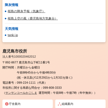
降灰情報
桜島の降灰予報（気象庁）
桜島上空の風（鹿児島地方気象台）
天気情報
tenki.jp
鹿児島市役所
法人番号1000020462012
〒892-8677 鹿児島市山下町11番1号
開庁時間：
月曜日から金曜日
午前8時45分から午後4時30分
(祝・休日及び12月29日から1月3日を除く)
電話番号：
099-224-1111（代表）
市役所に関する簡易な問合せ：
099-808-3333
（
サンサンコールかごしま
運営時間：午前8時～午後7時（年中無休））
庁舎案内
組織案内