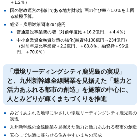
＋1.2％）
国の財政運営の指針である地方財政計画の伸び率△1.0％を上回
る積極予算。
経済・雇用対策関連294億円
普通建設事業費の増（対前年度比＋16.2億円、＋4.4％）
中小企業資金融資対策の強化(融資枠138億円→234億円）
（対前年度比事業費＋2.2億円、＋83.8％、融資枠＋96億
円、＋70.0％）
「環境リーディングシティ鹿児島の実現」
と、九州新幹線全線開業を見据えた「魅力と
活力あふれる都市の創造」を施策の中心に、
人とみどりが輝くまちづくりを推進
みどりあふれる地球にやさしい環境リーディングシティ鹿児島の
実現
九州新幹線の全線開業を見据えた魅力と活力あふれる都市の創造
安心して快適に暮らせる住みやすいまちの形成