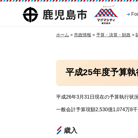
マグマシティ
鹿児島市
Fo
鹿児島市
ホーム
>
市政情報
>
予算・決算・財政
>
平成25年度予算執
平成26年3月31日現在の予算執行
一般会計予算現額2,530億1,074万8
歳入