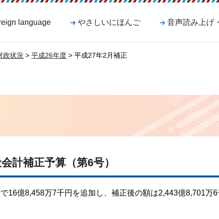
reign language
やさしいにほんご
音声読み上げ
財政状況
>
平成26年度
> 平成27年2月補正
般会計補正予算（第6号）
6億8,458万7千円を追加し、補正後の額は2,443億8,701万