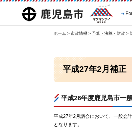
マグマシティ
鹿児島市
Fo
鹿児島市
ホーム
>
市政情報
>
予算・決算・財政
>
平成27年2月補正
平成26年度鹿児島市一
平成27年2月議会において、一般会計で1
となります。