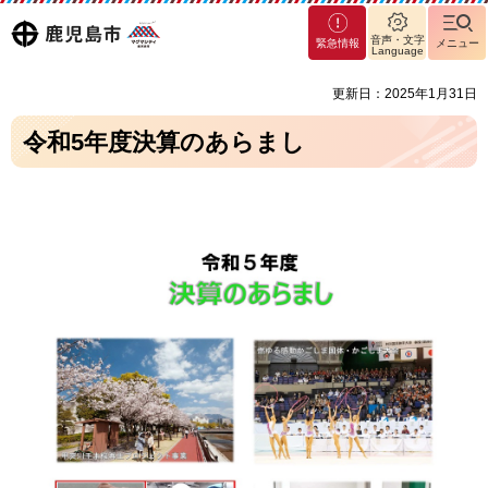
マグ
鹿児島
音声・文字
緊急情報
メニュー
マシ
Language
ティ
市
更新日：2025年1月31日
鹿児
島市
令和5年度決算のあらまし