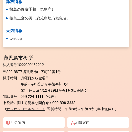
降灰情報
桜島の降灰予報（気象庁）
桜島上空の風（鹿児島地方気象台）
天気情報
tenki.jp
鹿児島市役所
法人番号1000020462012
〒892-8677 鹿児島市山下町11番1号
開庁時間：
月曜日から金曜日
午前8時45分から午後4時30分
(祝・休日及び12月29日から1月3日を除く)
電話番号：
099-224-1111（代表）
市役所に関する簡易な問合せ：
099-808-3333
（
サンサンコールかごしま
運営時間：午前8時～午後7時（年中無休））
庁舎案内
組織案内