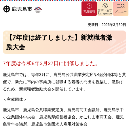
マグ
鹿児島
音声・文字
緊急情報
メニュー
マシ
Language
ティ
市
更新日：2026年3月30日
鹿児
島市
【7年度は終了しました】新就職者激
励大会
7年度は令和8年3月27日に開催しました。
鹿児島市では、毎年3月に、鹿児島公共職業安定所や経済団体等と共
催で、新たに市内の事業所に就職する若者の門出を祝福し、激励す
るため、新就職者激励大会を開催しています。
＜主催団体＞
鹿児島市、鹿児島公共職業安定所、鹿児島商工会議所、鹿児島県中
小企業団体中央会、鹿児島県経営者協会、かごしま市商工会、鹿児
島青年会議所、鹿児島市集団求人雇用対策協会