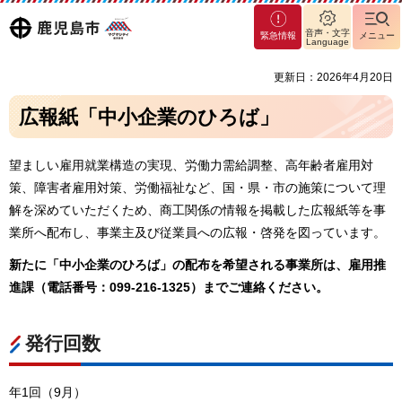
マグ
鹿児島
音声・文字
緊急情報
メニュー
マシ
Language
ティ
市
更新日：2026年4月20日
鹿児
島市
広報紙「中小企業のひろば」
望ましい雇用就業構造の実現、労働力需給調整、高年齢者雇用対
策、障害者雇用対策、労働福祉など、国・県・市の施策について理
解を深めていただくため、商工関係の情報を掲載した広報紙等を事
業所へ配布し、事業主及び従業員への広報・啓発を図っています。
新たに「中小企業のひろば」の配布を希望される事業所は、雇用推
進課（電話番号：099-216-1325）までご連絡ください。
発行回数
年1回（9月）