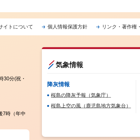
サイトについて
個人情報保護方針
リンク・著作権
気象情報
時30分
(祝・
降灰情報
桜島の降灰予報（気象庁）
桜島上空の風（鹿児島地方気象台）
後7時（年中