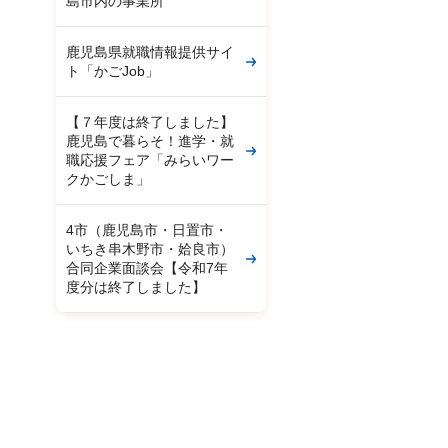
島市内の事業所
鹿児島県就職情報提供サイ
ト「かごJob」
【７年度は終了しました】
鹿児島で暮らそ！進学・就
職応援フェア「みらいワー
クかごしま」
4市（鹿児島市・日置市・
いちき串木野市・姶良市）
合同企業面談会【令和7年
度分は終了しました】