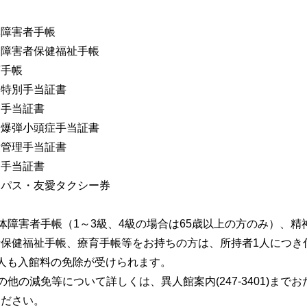
体障害者手帳
神障害者保健福祉手帳
育手帳
療特別手当証書
別手当証書
子爆弾小頭症手当証書
康管理手当証書
健手当証書
愛パス・友愛タクシー券
身体障害者手帳（1～3級、4級の場合は65歳以上の方のみ）、精
者保健福祉手帳、療育手帳等をお持ちの方は、所持者1人につき
人も入館料の免除が受けられます。
その他の減免等について詳しくは、異人館案内(247-3401)までお
ください。