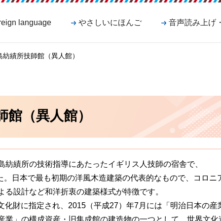
reign language
やさしいにほんご
音声読み上げ
児島紡績所技師館（異人館）
師館（異人館）
島紡績所の技術指導にあたったイギリス人技師の宿舎で、
した。日本で最も初期の洋風木造建築の代表的なもので、コロニ
よる設計など和洋折衷の建築様式が特徴です。
要文化財に指定され、2015（平成27）年7月には「明治日本の産
産業」の構成資産・旧集成館の建造物の一つとして、世界文化