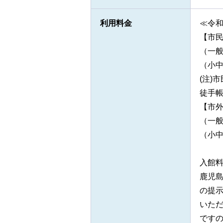
利用料金
≪令和
【市
（一般
（小中
(注)
徒手
【市
（一般
（小中
入館
鹿児島
の提
いた
です