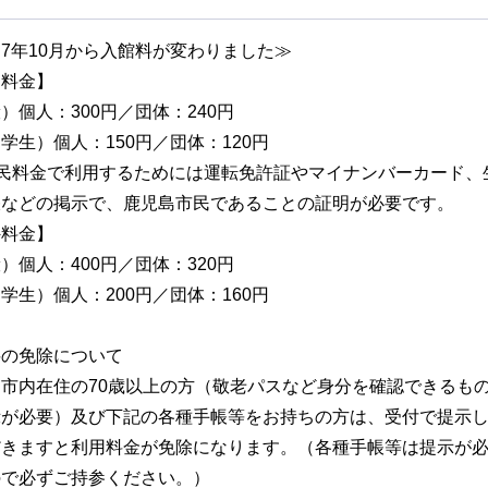
7年10月から入館料が変わりました≫
民料金】
）個人：300円／団体：240円
学生）個人：150円／団体：120円
市民料金で利用するためには運転免許証やマイナンバーカード、
帳などの掲示で、鹿児島市民であることの証明が必要です。
外料金】
）個人：400円／団体：320円
学生）個人：200円／団体：160円
料の免除について
市内在住の70歳以上の方（敬老パスなど身分を確認できるも
示が必要）及び下記の各種手帳等をお持ちの方は、受付で提示
だきますと利用料金が免除になります。（各種手帳等は提示が
ので必ずご持参ください。）