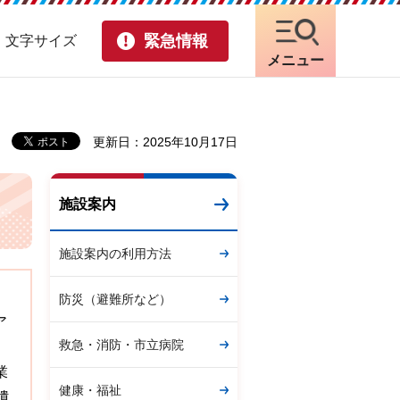
緊急情報
・文字サイズ
メニュー
更新日：2025年10月17日
施設案内
施設案内の利用方法
防災（避難所など）
ア
救急・消防・市立病院
業
健康・福祉
遺