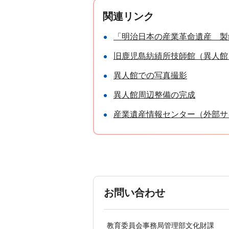
関連リンク
「明治日本の産業革命遺産 製
旧鹿児島紡績所技師館（異人館
異人館での写真撮影
異人館周辺整備の完成
産業遺産情報センター（外部サ
お問い合わせ
教育委員会事務局管理部文化財課