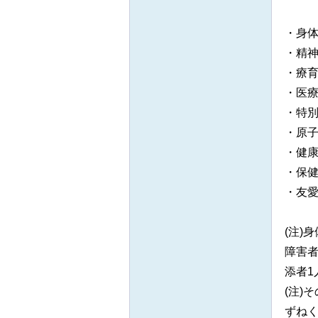
・身
・精
・療
・医
・特
・原
・健
・保
・友
(注)
障害
添者1
(注)
ずね