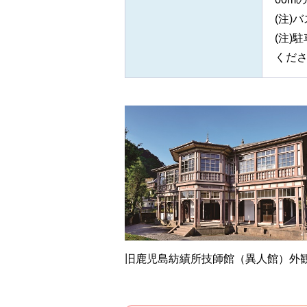
(注)
(注)
くだ
旧鹿児島紡績所技師館（異人館）外