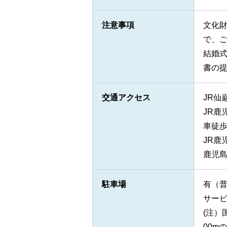
注意事項
文化
で、
結婚
書の
交通アクセス
JR仙
JR鹿
車徒歩
JR鹿
鹿児島
駐車場
有（
サー
(注）
00m