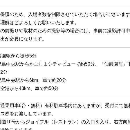
財保護のため、入場者数を制限させていただく場合がございま
ご理解ほどよろしくお願いいたします。
式の前撮りや取材のための撮影等の場合には、事前に撮影許可
提出が必要になります。
巌園駅から徒歩5分
児島中央駅からかごしまシティビューで約50分、「仙巌園前」
2分
児島中央駅から6km、車で約20分
空港から43km、車で約50分
普通乗用車6台・無料）有料駐車場内にありますが、受付にて無
ビス券をお渡ししています。
国道10号からジョイフル（レストラン）の入口を入り、右方向
の場所にあります。