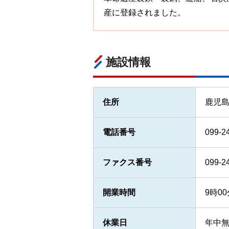
産に登録されました。
施設情報
住所
鹿児島
電話番号
099-2
ファクス番号
099-2
開業時間
9時0
休業日
年中