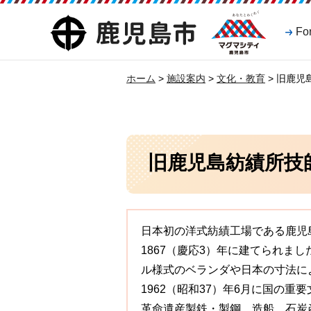
マグマシティ
鹿児島市
Fo
鹿児島市
ホーム
>
施設案内
>
文化・教育
> 旧鹿
旧鹿児島紡績所技
日本初の洋式紡績工場である鹿児
1867（慶応3）年に建てられま
ル様式のベランダや日本の寸法に
1962（昭和37）年6月に国の重
革命遺産製鉄・製鋼、造船、石炭