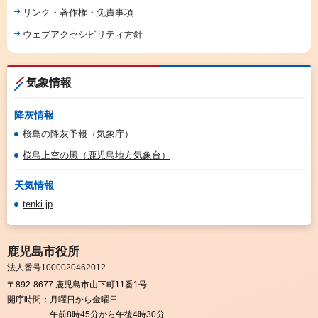
リンク・著作権・免責事項
ウェブアクセシビリティ方針
気象情報
降灰情報
桜島の降灰予報（気象庁）
桜島上空の風（鹿児島地方気象台）
天気情報
tenki.jp
鹿児島市役所
法人番号1000020462012
〒892-8677 鹿児島市山下町11番1号
開庁時間：
月曜日から金曜日
午前8時45分から午後4時30分