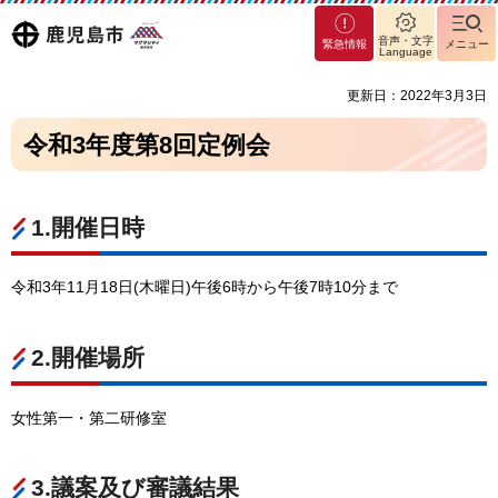
マグ
鹿児島
音声・文字
緊急情報
メニュー
マシ
Language
ティ
市
更新日：2022年3月3日
鹿児
島市
令和3年度第8回定例会
1.開催日時
令和3年11月18日(木曜日)午後6時から午後7時10分まで
2.開催場所
女性第一・第二研修室
3.議案及び審議結果