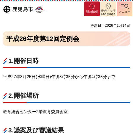
マグ
鹿児島
音声・文字
緊急情報
メニュー
マシ
Language
ティ
市
更新日：2026年1月14日
鹿児
島市
平成26年度第12回定例会
1.開催日時
平成27年3月25日(水曜日)午後3時35分から午後4時35分まで
2.開催場所
教育総合センター2階教育委員会室
3.議案及び審議結果