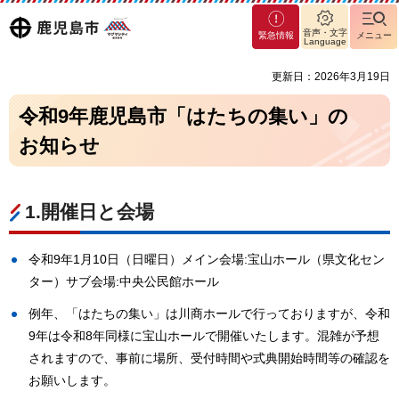
マグ
鹿児島
音声・文字
緊急情報
メニュー
マシ
Language
ティ
市
更新日：2026年3月19日
鹿児
島市
令和9年鹿児島市「はたちの集い」の
お知らせ
1.開催日と会場
令和9年1月10日（日曜日）メイン会場:宝山ホール（県文化セン
ター）サブ会場:中央公民館ホール
例年、「はたちの集い」は川商ホールで行っておりますが、令和
9年は令和8年同様に宝山ホールで開催いたします。混雑が予想
されますので、事前に場所、受付時間や式典開始時間等の確認を
お願いします。