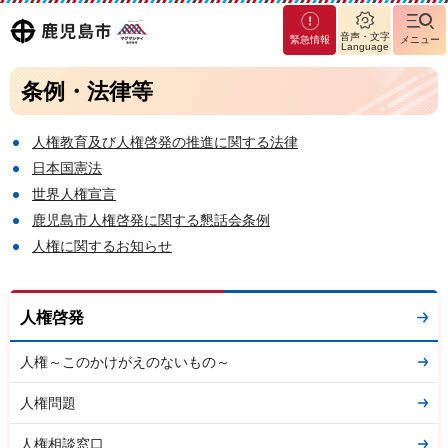
マグ
鹿児島
音声・文字
緊急情報
メニュー
マシ
Language
ティ
市
条例・法律等
鹿児
島市
人権教育及び人権啓発の推進に関する法律
日本国憲法
世界人権宣言
鹿児島市人権啓発に関する懇話会条例
人権に関するお知らせ
人権啓発
人権～このかけがえのないもの～
人権問題
人権相談窓口