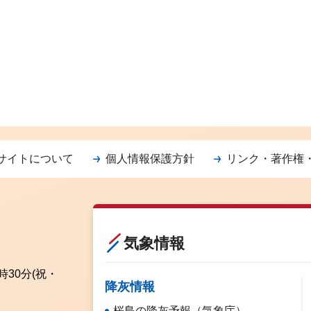
サイトについて
個人情報保護方針
リンク・著作権
気象情報
時30分
(祝・
降灰情報
桜島の降灰予報（気象庁）