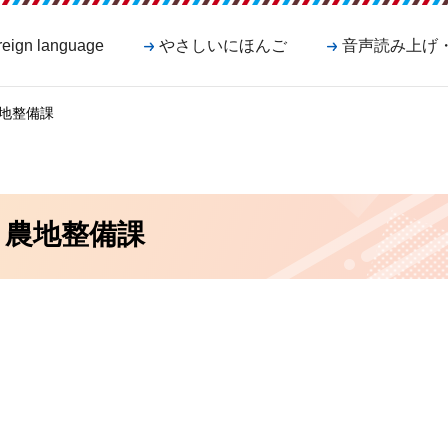
reign language
やさしいにほんご
音声読み上げ
農地整備課
 農地整備課