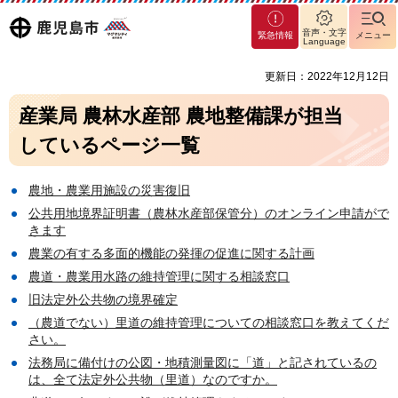
マグ
鹿児島
音声・文字
緊急情報
メニュー
マシ
Language
ティ
市
更新日：2022年12月12日
鹿児
島市
産業局 農林水産部 農地整備課が担当
しているページ一覧
農地・農業用施設の災害復旧
公共用地境界証明書（農林水産部保管分）のオンライン申請がで
きます
農業の有する多面的機能の発揮の促進に関する計画
農道・農業用水路の維持管理に関する相談窓口
旧法定外公共物の境界確定
（農道でない）里道の維持管理についての相談窓口を教えてくだ
さい。
法務局に備付けの公図・地積測量図に「道」と記されているの
は、全て法定外公共物（里道）なのですか。