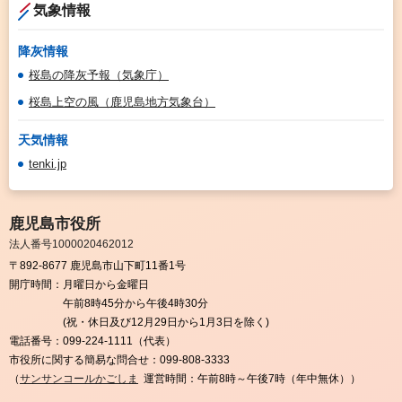
気象情報
降灰情報
桜島の降灰予報（気象庁）
桜島上空の風（鹿児島地方気象台）
天気情報
tenki.jp
鹿児島市役所
法人番号1000020462012
〒892-8677 鹿児島市山下町11番1号
開庁時間：
月曜日から金曜日
午前8時45分から午後4時30分
(祝・休日及び12月29日から1月3日を除く)
電話番号：
099-224-1111（代表）
市役所に関する簡易な問合せ：
099-808-3333
（
サンサンコールかごしま
運営時間：午前8時～午後7時（年中無休））