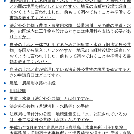
国が管理している旧里道・水路（旧法定外公共物）と自分の土地
との間の境界を確定したいのですが、地元の市町村役場で調査し
ておくように言われました。前もって調べておくことや準備する
書類を教えてください。
法定外公共物（農道・農業用水路、普通河川、その他の里道・水
路）の区域内に工作物を設けるときには使用料を支払う必要があ
りますか。
自分の土地と一体で利用するために旧里道・水路（旧法定外公共
物）を国から購入したいのですが、地元の市町村役場で調査して
おくように言われました。前もって調べておくことや準備する書
類を教えてください。
自分の土地と市が管理している法定外公共物の境界を確定すると
きの申請窓口はどこですか。
農道・農業用水路の手続
用語説明
里道・水路（法定外公共物）とは何ですか。
法定外公共物（普通河川・水路等）の手続
法務局に備付けの公図・地積測量図に「水」と記されているの
は、全て法定外公共物（水路）なのですか。
平成17年3月までに鹿児島県(旧鹿児島土木事務所・旧伊集院土
木事務所・旧指宿土木事務所）で境界確定を済ませた里道・水路