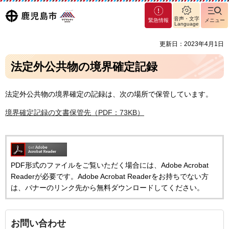
マグ
鹿児島
音声・文字
緊急情報
メニュー
マシ
Language
ティ
市
更新日：2023年4月1日
鹿児
島市
法定外公共物の境界確定記録
法定外公共物の境界確定の記録は、次の場所で保管しています。
境界確定記録の文書保管先（PDF：73KB）
PDF形式のファイルをご覧いただく場合には、Adobe Acrobat
Readerが必要です。Adobe Acrobat Readerをお持ちでない方
は、バナーのリンク先から無料ダウンロードしてください。
お問い合わせ