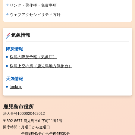
リンク・著作権・免責事項
ウェブアクセシビリティ方針
気象情報
降灰情報
桜島の降灰予報（気象庁）
桜島上空の風（鹿児島地方気象台）
天気情報
tenki.jp
鹿児島市役所
法人番号1000020462012
〒892-8677 鹿児島市山下町11番1号
開庁時間：
月曜日から金曜日
午前8時45分から午後4時30分