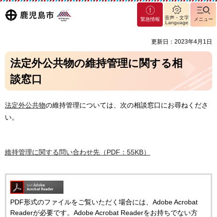
マグ
鹿児島
音声・文字
緊急情報
メニュー
マシ
Language
ティ
市
更新日：2023年4月1日
鹿児
島市
法定外公共物の維持管理に関する相
談窓口
法定外公共物
の維持管理については、次の相談窓口にお尋ねくださ
い。
維持管理に関する問い合わせ先（PDF：55KB）
PDF形式のファイルをご覧いただく場合には、Adobe Acrobat
Readerが必要です。Adobe Acrobat Readerをお持ちでない方