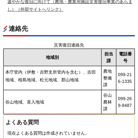
速やかな復旧に向けて（農地・農業用施設災害復旧事業のあらま
し）（外部サイトへリンク）
連絡先
災害復旧連絡先
担当
電話番
地域別
課
号
農地
本庁管内（伊敷・吉野支所管内を含む）、吉田
099-21
整備
地域、桜島地域、松元地域、郡山地域
6-1335
課
谷山
099-26
谷山地域、喜入地域
農林
9-8487
課
よくある質問
現在よくある質問は作成されていません。