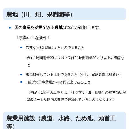
農地（田、畑、果樹園等）
国の事業を活用できる農地
は本市が復旧します。
〔事業の主な要件〕
異常な天然現象によるものであること
例）1時間雨量20ミリ以上又は24時間雨量80ミリ以上の降雨な
ど
現に耕作している土地であること（但し、家庭菜園は対象外）
1箇所の工事費用が40万円以上であること
〔補足：1箇所の工事とは、同じ施設（田・畑等）の被災箇所が
150メートル以内の間隔で連続しているものになります〕
農業用施設（農道、水路、ため池、頭首工
等）