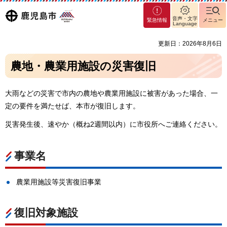
マグ
鹿児島
音声・文字
緊急情報
メニュー
マシ
Language
ティ
市
更新日：2026年8月6日
鹿児
島市
農地・農業用施設の災害復旧
大雨などの災害で市内の農地や農業用施設に被害があった場合、一
定の要件を満たせば、本市が復旧します。
災害発生後、速やか（概ね2週間以内）に市役所へご連絡ください。
事業名
農業用施設等災害復旧事業
復旧対象施設