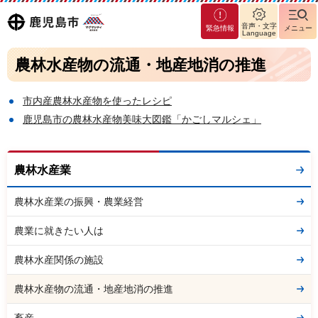
マグ
鹿児島
音声・文字
緊急情報
メニュー
マシ
Language
ティ
市
農林水産物の流通・地産地消の推進
鹿児
島市
市内産農林水産物を使ったレシピ
鹿児島市の農林水産物美味大図鑑「かごしマルシェ」
農林水産業
農林水産業の振興・農業経営
農業に就きたい人は
農林水産関係の施設
農林水産物の流通・地産地消の推進
畜産