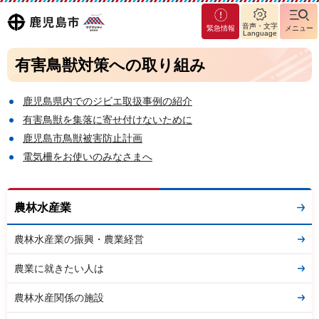
マグ
鹿児島
音声・文字
緊急情報
メニュー
マシ
Language
ティ
市
有害鳥獣対策への取り組み
鹿児
島市
鹿児島県内でのジビエ取扱事例の紹介
有害鳥獣を集落に寄せ付けないために
鹿児島市鳥獣被害防止計画
電気柵をお使いのみなさまへ
農林水産業
農林水産業の振興・農業経営
農業に就きたい人は
農林水産関係の施設